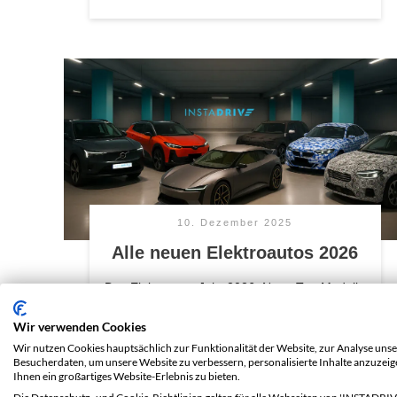
10. Dezember 2025
Alle neuen Elektroautos 2026
Das Elektroauto-Jahr 2026: Neue Top-Modelle
auf dem Weg! Das Jahr 2026 wirft seine
Schatten voraus – und wieder einmal steht
Wir verwenden Cookies
eine ganze Welle neuer Elektroautos
...
Wir nutzen Cookies hauptsächlich zur Funktionalität der Website, zur Analyse unse
Besucherdaten, um unsere Website zu verbessern, personalisierte Inhalte anzuzei
Ihnen ein großartiges Website-Erlebnis zu bieten.