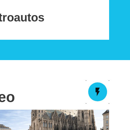
troautos
deo