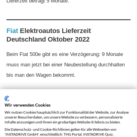
Lieferzeit beträgt 5 Monate.
Fiat
Elektroautos
Lieferzeit
Deutschland Oktober 2022
Beim Fiat 500e gibt es eine Verzögerung: 9 Monate
muss man jetzt bei einer Neubestellung durchhalten
bis man den Wagen bekommt.
Ford
Elektroautos
Lieferzeit
Wir verwenden Cookies
Deutschland Oktober 2022
Wir nutzen Cookies hauptsächlich zur Funktionalität der Website, zur Analyse
unserer Besucherdaten, um unsere Website zu verbessern, personalisierte
Inhalte anzuzeigen und Ihnen ein großartiges Website-Erlebnis zu bieten.
Ganz schlechte News auch weiterhin beim Ford
Die Datenschutz- und Cookie-Richtlinien gelten für alle Webseiten von
'INSTADRIVE GmbH', einschließlich: THG Portal, INSTADRIVE Quiz,