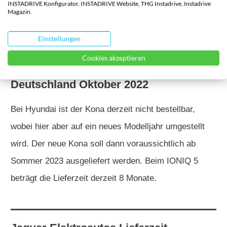
Mustang Mach-E, der ist nämlich auch im Oktober
INSTADRIVE Konfigurator, INSTADRIVE Website, THG Instadrive, Instadrive
Magazin.
von einem Bestellstopp betroffen.
Einstellungen
Cookies akzeptieren
Hyundai
Elektroautos
Lieferzeit
Deutschland Oktober 2022
Bei Hyundai ist der Kona derzeit nicht bestellbar,
wobei hier aber auf ein neues Modelljahr umgestellt
wird. Der neue Kona soll dann voraussichtlich ab
Sommer 2023 ausgeliefert werden. Beim IONIQ 5
beträgt die Lieferzeit derzeit 8 Monate.