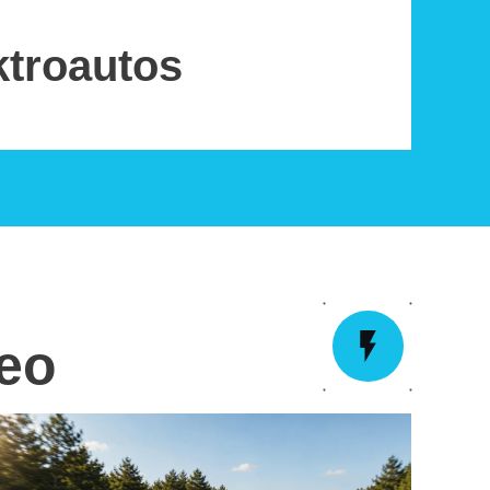
ktroautos
deo