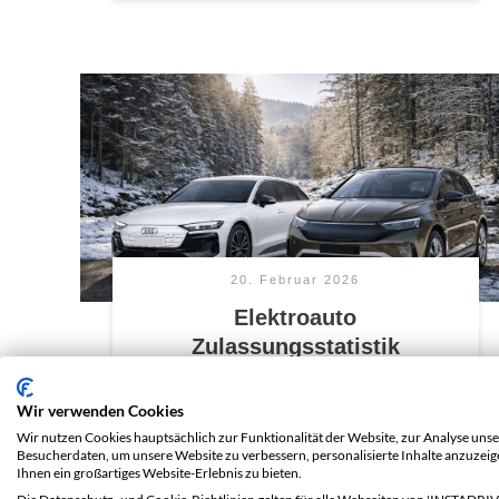
20. Februar 2026
Elektroauto
Zulassungsstatistik
Deutschland Januar 2026
Wir verwenden Cookies
Mit 42.692 neu zugelassenen Elektroautos ist
Wir nutzen Cookies hauptsächlich zur Funktionalität der Website, zur Analyse unse
Deutschland ins Jahr 2026 gestartet – und das
Besucherdaten, um unsere Website zu verbessern, personalisierte Inhalte anzuzei
mit Nachdruck. Gegenüber Januar 2025
Ihnen ein großartiges Website-Erlebnis zu bieten.
entspricht das einem satten Plus von
...