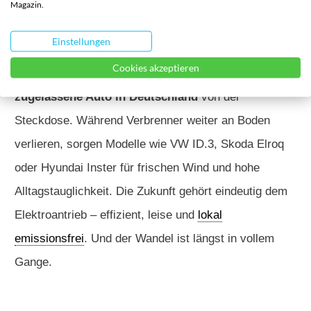
Vorjahr erzielt – auch der
Marktanteil von 18,4 %
bei
Magazin.
BEVs (batterieelektrischen Fahrzeugen) spricht eine
Einstellungen
klare Sprache. Zählt man Hybride und Plug-in-Hybride
Cookies akzeptieren
dazu, stammt inzwischen fast jedes
zweite neu
zugelassene Auto in Deutschland
von der
Steckdose. Während Verbrenner weiter an Boden
verlieren, sorgen Modelle wie VW ID.3, Skoda Elroq
oder Hyundai Inster für frischen Wind und hohe
Alltagstauglichkeit. Die Zukunft gehört eindeutig dem
Elektroantrieb – effizient, leise und
lokal
emissionsfrei
. Und der Wandel ist längst in vollem
Gange.