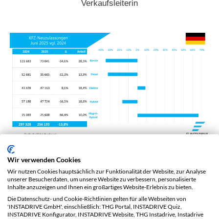
Verkaufsleiterin
Im Juni 2025 zeigt sich einmal mehr: Die
Wir verwenden Cookies
Elektromobilität ist auf dem Vormarsch. Mit
47.163
Wir nutzen Cookies hauptsächlich zur Funktionalität der Website, zur Analyse
unserer Besucherdaten, um unsere Website zu verbessern, personalisierte
Inhalte anzuzeigen und Ihnen ein großartiges Website-Erlebnis zu bieten.
reinen
Elektroauto
-Neuzulassungen
wurde nicht nur
Die Datenschutz- und Cookie-Richtlinien gelten für alle Webseiten von
ein starkes Wachstum von
+8,6 %
im Vergleich zum
'INSTADRIVE GmbH', einschließlich: THG Portal, INSTADRIVE Quiz,
INSTADRIVE Konfigurator, INSTADRIVE Website, THG Instadrive, Instadrive