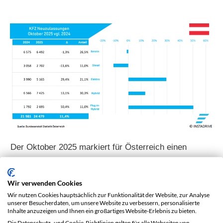
Der Oktober 2025 markiert für Österreich einen
weiteren Meilenstein auf dem Weg zur elektrischen
Mobilität. Mit
5.165 neuen Stromern
und einem
E-
Wir verwenden Cookies
Wir nutzen Cookies hauptsächlich zur Funktionalität der Website, zur Analyse
Anteil von 21,1 Prozent
zeigt der Markt eine
unserer Besucherdaten, um unsere Website zu verbessern, personalisierte
Inhalte anzuzeigen und Ihnen ein großartiges Website-Erlebnis zu bieten.
bemerkenswerte Dynamik. Noch deutlicher wird der
Die Datenschutz- und Cookie-Richtlinien gelten für alle Webseiten von