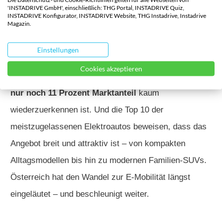
'INSTADRIVE GmbH', einschließlich: THG Portal, INSTADRIVE Quiz,
Trend, wenn man die teilelektrischen Antriebe
INSTADRIVE Konfigurator, INSTADRIVE Website, THG Instadrive, Instadrive
Magazin.
berücksichtigt:
62,4 Prozent Elektrifizierungsgrad
bedeuten ein extrem hohes Niveau an nachhaltiger
Einstellungen
Mobilität. Gleichzeitig verliert der klassische
Cookies akzeptieren
Verbrenner an Gewicht, allen voran der Diesel, der mit
nur noch 11 Prozent Marktanteil
kaum
wiederzuerkennen ist. Und die Top 10 der
meistzugelassenen Elektroautos beweisen, dass das
Angebot breit und attraktiv ist – von kompakten
Alltagsmodellen bis hin zu modernen Familien-SUVs.
Österreich hat den Wandel zur E-Mobilität längst
eingeläutet – und beschleunigt weiter.