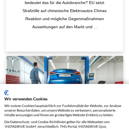
bedeutet das für die Autobranche? EU setzt
Strafzölle auf chinesische Elektroautos Chinas
Reaktion und mögliche Gegenmaßnahmen
Auswirkungen auf den Markt und
...
Wir verwenden Cookies
Wir nutzen Cookies hauptsächlich zur Funktionalität der Website, zur Analyse
Tesla Model 3: Mängel Probleme
unserer Besucherdaten, um unsere Website zu verbessern, personalisierte
Inhalte anzuzeigen und Ihnen ein großartiges Website-Erlebnis zu bieten.
Wartungskosten
Die Datenschutz- und Cookie-Richtlinien gelten für alle Webseiten von
'INSTADRIVE GmbH', einschließlich: THG Portal, INSTADRIVE Quiz,
Alles über Wartung und Schwachstellen des Tesla