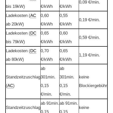
0,09 €/min.
bis 19kW)
€/kWh
€/kWh
Ladekosten (
AC
0,60
0,55
0,19 €/min.
ab 20kW)
€/kWh
€/kWh
Ladekosten (
DC
0,65
0,60
0,59 €/min.
bis 79kW)
€/kWh
€/kWh
Ladekosten (
DC
0,70
0,65
1,19 €/min.
ab 80kW)
€/kWh
€/kWh
ab
ab
Standzeitzuschlag
301min.
301min.
keine
(
AC
)
0,15
0,15
Blockiergebühr
€/min.
€/min.
ab 91min.
ab 91min.
Standzeitzuschlag
keine
0,15
0,15