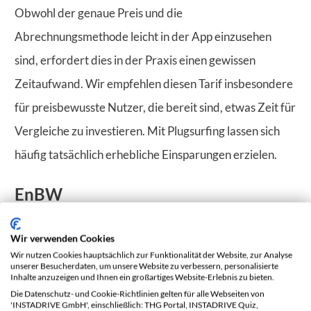
Obwohl der genaue Preis und die
Abrechnungsmethode leicht in der App einzusehen
sind, erfordert dies in der Praxis einen gewissen
Zeitaufwand. Wir empfehlen diesen Tarif insbesondere
für preisbewusste Nutzer, die bereit sind, etwas Zeit für
Vergleiche zu investieren. Mit Plugsurfing lassen sich
häufig tatsächlich erhebliche Einsparungen erzielen.
EnBW
EnBW war lange Zeit führend in Europa, wenn es um
Wir verwenden Cookies
einfach gestaltete Ladetarife mit einer breiten
Wir nutzen Cookies hauptsächlich zur Funktionalität der Website, zur Analyse
unserer Besucherdaten, um unsere Website zu verbessern, personalisierte
Abdeckung ging. Im Jahr 2024 ist EnBW immer noch
Inhalte anzuzeigen und Ihnen ein großartiges Website-Erlebnis zu bieten.
Die Datenschutz- und Cookie-Richtlinien gelten für alle Webseiten von
einer der Anbieter mit der besten Netzabdeckung, mit
'INSTADRIVE GmbH', einschließlich: THG Portal, INSTADRIVE Quiz,