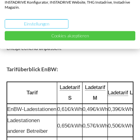
INSTADRIVE Konfigurator, INSTADRIVE Website, THG Instadrive, Instadrive
über 500.000 Ladepunkten in 17 Ländern. Allerdings
Magazin.
hat diese umfassende Abdeckung auch ihren Preis.
Einstellungen
Aufgrund der jüngsten starken Inflation mussten viele
Cookies akzeptieren
Ladetarif
-Anbieter, darunter auch EnBW, ihre Preise
entsprechend anpassen.
Tarifüberblick EnBW:
Ladetarif
Ladetarif
Tarif
Ladetarif
L
S
M
EnBW-Ladestationen
0,61€/kWh
0,49€/kWh
0,39€/kWh
Ladestationen
0,65€/kWh
0,57€/kWh
0,50€/kWh
anderer Betreiber