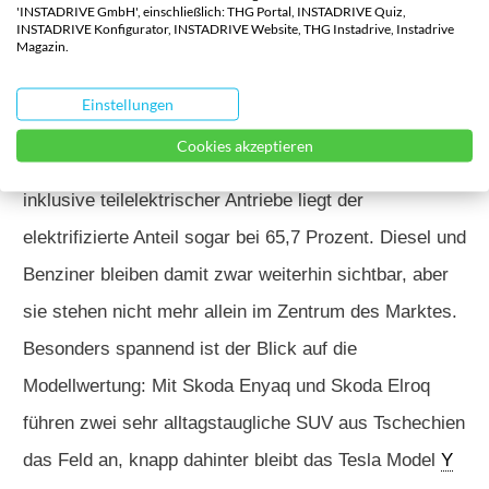
'INSTADRIVE GmbH', einschließlich: THG Portal, INSTADRIVE Quiz,
auf der Überholspur angekommen ist. 6.598 neue
INSTADRIVE Konfigurator, INSTADRIVE Website, THG Instadrive, Instadrive
Magazin.
Elektroautos bedeuten ein starkes Plus von 21,6
Prozent gegenüber Mai 2025, der Marktanteil von 25,8
Einstellungen
Prozent macht den Befund noch deutlicher. Mehr als
Cookies akzeptieren
jeder vierte Neuwagen fährt rein elektrisch, und
inklusive teilelektrischer Antriebe liegt der
elektrifizierte Anteil sogar bei 65,7 Prozent. Diesel und
Benziner bleiben damit zwar weiterhin sichtbar, aber
sie stehen nicht mehr allein im Zentrum des Marktes.
Besonders spannend ist der Blick auf die
Modellwertung: Mit Skoda Enyaq und Skoda Elroq
führen zwei sehr alltagstaugliche SUV aus Tschechien
das Feld an, knapp dahinter bleibt das Tesla Model
Y