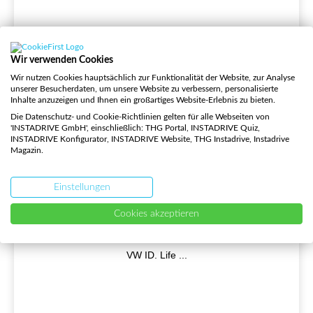
Wir verwenden Cookies
Wir nutzen Cookies hauptsächlich zur Funktionalität der Website, zur Analyse
unserer Besucherdaten, um unsere Website zu verbessern, personalisierte
Inhalte anzuzeigen und Ihnen ein großartiges Website-Erlebnis zu bieten.
Die Datenschutz- und Cookie-Richtlinien gelten für alle Webseiten von
'INSTADRIVE GmbH', einschließlich: THG Portal, INSTADRIVE Quiz,
INSTADRIVE Konfigurator, INSTADRIVE Website, THG Instadrive, Instadrive
Magazin.
Stat E-Stics #70
Einstellungen
VW ID. Life, Cupra UrbanRebel, Škoda Citigo-
Cookies akzeptieren
Nachfolger, Modellnamen VW, Cupra und Škoda, VW
ID.3, Toyota bZ3, Genesis GV60, BMW i5 VW ID. Life
VW ID. Life
...