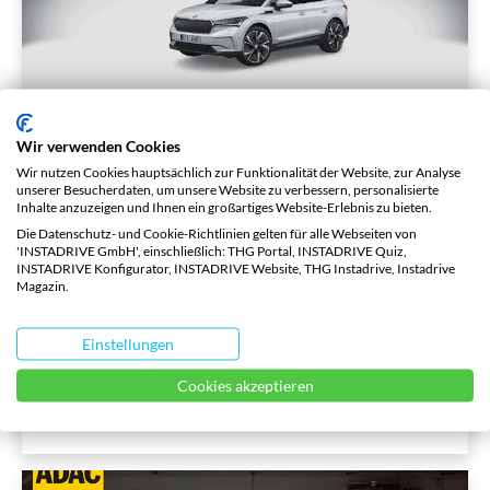
Wir verwenden Cookies
Der Skoda Enyaq iV im NCAP-
Wir nutzen Cookies hauptsächlich zur Funktionalität der Website, zur Analyse
Crashtest
unserer Besucherdaten, um unsere Website zu verbessern, personalisierte
Inhalte anzuzeigen und Ihnen ein großartiges Website-Erlebnis zu bieten.
Die Datenschutz- und Cookie-Richtlinien gelten für alle Webseiten von
5 Sterne für den Skoda Enyaq iV beim NCAP-
'INSTADRIVE GmbH', einschließlich: THG Portal, INSTADRIVE Quiz,
INSTADRIVE Konfigurator, INSTADRIVE Website, THG Instadrive, Instadrive
Crashtest Zusammenfassung der Ergebnisse des
Magazin.
NCAP-Crashtests des Skoda Enyaq iV Erwachsene
Insassen (Gesamtergebnis: 94 %) Die Ergebnisse in
Einstellungen
...
Cookies akzeptieren