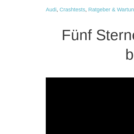
Audi
,
Crashtests
,
Ratgeber & Wartu
Fünf Stern
b