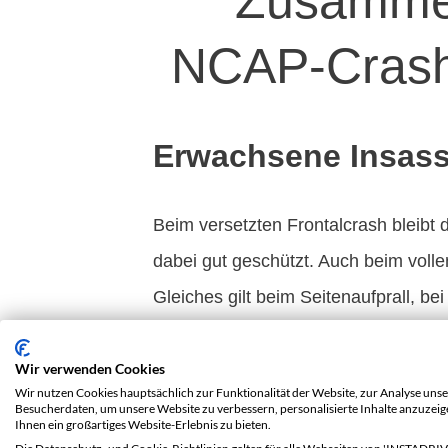
Zusammen
NCAP-Crasht
Erwachsene Insass
Beim versetzten Frontalcrash bleibt d
dabei gut geschützt. Auch beim vollen
Gleiches gilt beim Seitenaufprall, be
ist der Schutz der Brust schwach, wäh
Bei einem Aufprall von hinten schüt
Wir verwenden Cookies
Wir nutzen Cookies hauptsächlich zur Funktionalität der Website, zur Analyse unse
autonome Bremssystem funktionierte 
Besucherdaten, um unsere Website zu verbessern, personalisierte Inhalte anzuzei
Ihnen ein großartiges Website-Erlebnis zu bieten.