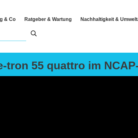
ng & Co
Ratgeber & Wartung
Nachhaltigkeit & Umwel
e-tron 55 quattro im NCAP