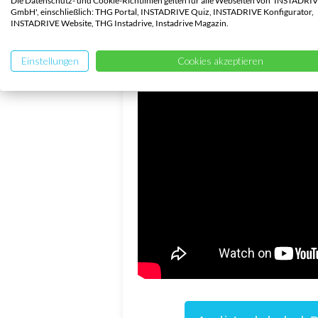
Die Datenschutz- und Cookie-Richtlinien gelten für alle Webseiten von 'INSTADRI
GmbH', einschließlich: THG Portal, INSTADRIVE Quiz, INSTADRIVE Konfigurator,
INSTADRIVE Website, THG Instadrive, Instadrive Magazin.
Audi Typ 2 Ladekabel fü
Einstellungen
Cookies akzeptieren