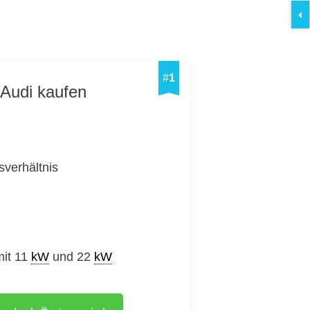
#
1
 Audi kaufen
sverhältnis
mit 11
kW
und 22
kW