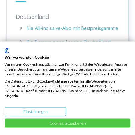
Deutschland
Kia All-inclusive-Abo mit Bestpreisgarantie
Kia Firmenwagen Leasing Deutschland
E-Auto Gebrauchtwagen Leasing
Wir verwenden Cookies
Wir nutzen Cookies hauptsächlich zur Funktionalität der Website, zur Analyse
Deutschland
unserer Besucherdaten, um unsere Website zu verbessern, personalisierte
Inhalte anzuzeigen und Ihnen ein großartiges Website-Erlebnis zu bieten.
Die Datenschutz- und Cookie-Richtlinien gelten für alle Webseiten von
40% Ersparnis bei Mitarbeiterleasing
'INSTADRIVE GmbH', einschließlich: THG Portal, INSTADRIVE Quiz,
INSTADRIVE Konfigurator, INSTADRIVE Website, THG Instadrive, Instadrive
Magazin.
(Entgeltumwandlung)
Bestes Kia Ladekabel Typ 2
Einstellungen
Cookies akzeptieren
Kia Deutschland