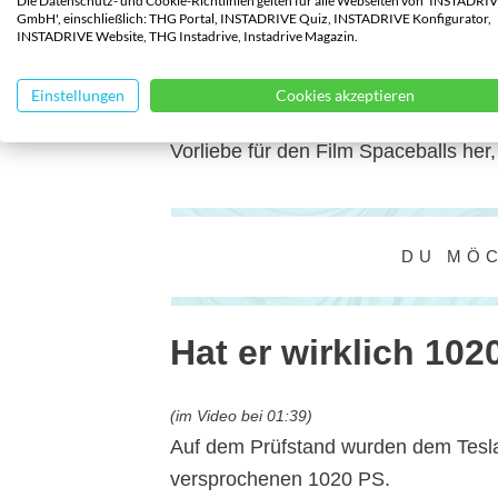
Die Datenschutz- und Cookie-Richtlinien gelten für alle Webseiten von 'INSTADRI
Wie spricht man Pl
GmbH', einschließlich: THG Portal, INSTADRIVE Quiz, INSTADRIVE Konfigurator,
INSTADRIVE Website, THG Instadrive, Instadrive Magazin.
(im Video bei 00:47)
Einstellungen
Cookies akzeptieren
Im Englischen wird die Fahrzeugbeze
Vorliebe für den Film Spaceballs her
DU MÖ
Hat er wirklich 102
(im Video bei 01:39)
Auf dem Prüfstand wurden dem Tesla 
versprochenen 1020 PS.