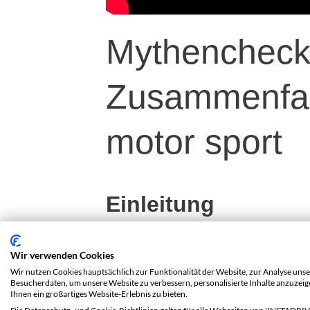
Mythencheck 
Zusammenfas
moto
Einleitung
(im Video ab 00:00)
Wir verwenden Cookies
Überblick Fahrzeugdaten und Videoin
Wir nutzen Cookies hauptsächlich zur Funktionalität der Website, zur Analyse unse
Besucherdaten, um unsere Website zu verbessern, personalisierte Inhalte anzuzei
Ihnen ein großartiges Website-Erlebnis zu bieten.