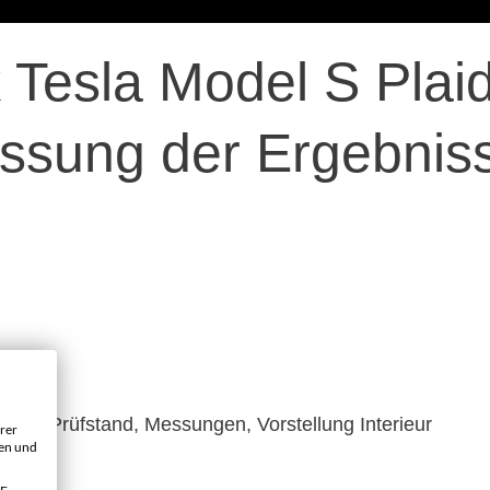
Tesla Model S Plaid
sung der Ergebniss
r sport
halt: Prüfstand, Messungen, Vorstellung Interieur
rer
gen und