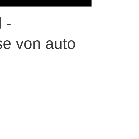
 -
e von auto