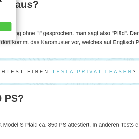
VE
aid aus?
ichnung ohne "i" gesprochen, man sagt also "Pläd". De
, dort kommt das Karomuster vor, welches auf Englisch Pl
CHTEST EINEN
TESLA PRIVAT LEASEN
?
0 PS?
Model S Plaid ca. 850 PS attestiert. In anderen Tests e