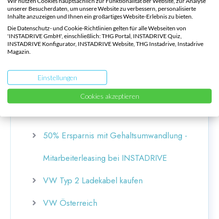
Wir nutzen Cookies hauptsächlich zur Funktionalität der Website, zur Analyse
unserer Besucherdaten, um unsere Website zu verbessern, personalisierte
kaufen
Inhalte anzuzeigen und Ihnen ein großartiges Website-Erlebnis zu bieten.
Die Datenschutz- und Cookie-Richtlinien gelten für alle Webseiten von
'INSTADRIVE GmbH', einschließlich: THG Portal, INSTADRIVE Quiz,
INSTADRIVE Konfigurator, INSTADRIVE Website, THG Instadrive, Instadrive
Österreich
Magazin.
VW Elektroauto-Leasing zum Bestpreis
Einstellungen
Volkswagen Firmenwagen Leasing
Cookies akzeptieren
Österreich
50% Ersparnis mit Gehaltsumwandlung -
Mitarbeiterleasing bei INSTADRIVE
VW Typ 2 Ladekabel kaufen
VW Österreich