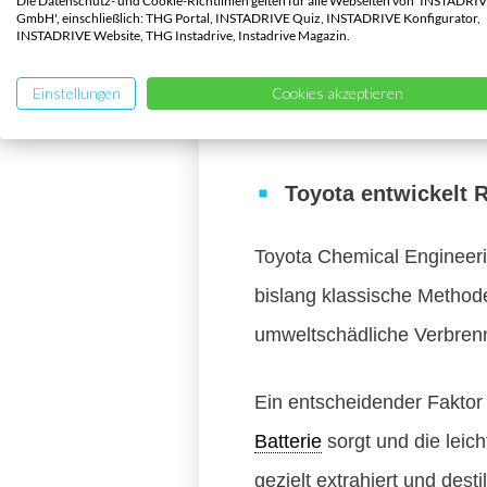
Die Datenschutz- und Cookie-Richtlinien gelten für alle Webseiten von 'INSTADRI
recycelter Metalle in neuen B
GmbH', einschließlich: THG Portal, INSTADRIVE Quiz, INSTADRIVE Konfigurator,
INSTADRIVE Website, THG Instadrive, Instadrive Magazin.
Bisherige Recyclingmethoden si
zurückzugewinnen. Dabei gehe
Einstellungen
Cookies akzeptieren
setzt nun auf eine umweltfreu
Toyota entwickelt 
Toyota Chemical Engineeri
bislang klassische Methode
umweltschädliche Verbrenn
Ein entscheidender Faktor i
Batterie
sorgt und die leich
gezielt extrahiert und dest