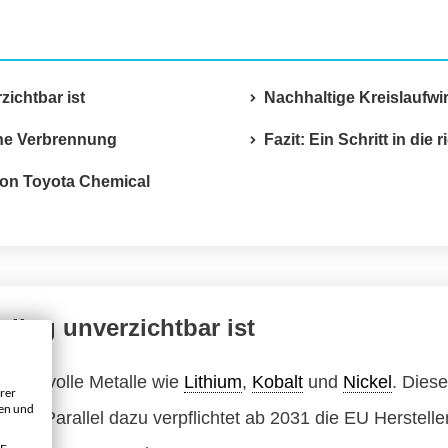
ichtbar ist
Nachhaltige Kreislaufwi
hne Verbrennung
Fazit: Ein Schritt in die 
von Toyota Chemical
ling unverzichtbar ist
en wertvolle Metalle wie
Lithium
,
Kobalt
und
Nickel
. Dies
rer
gen und
nsiv. Parallel dazu verpflichtet ab 2031 die EU Hersteller