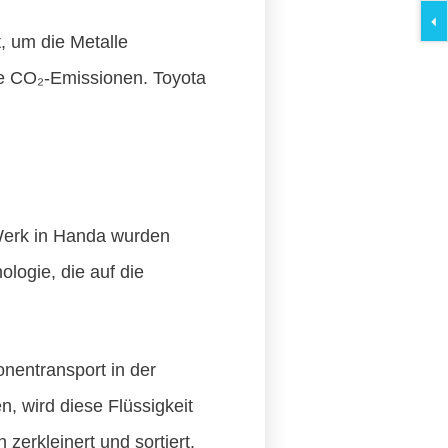
, um die Metalle
he CO₂-Emissionen. Toyota
 Werk in Handa wurden
logie, die auf die
Ionentransport in der
, wird diese Flüssigkeit
 zerkleinert und sortiert.