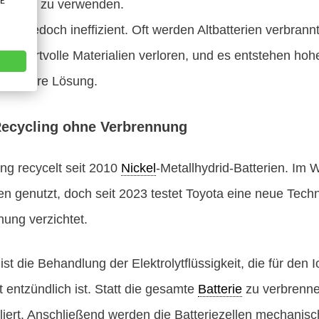
VE
atterien zu verwenden.
nd jedoch ineffizient. Oft werden Altbatterien verbrannt
n wertvolle Materialien verloren, und es entstehen ho
ndlichere Lösung.
Recycling ohne Verbrennung
ng recycelt seit 2010
Nickel
-Metallhydrid-Batterien. Im
n genutzt, doch seit 2023 testet Toyota eine neue Techno
ung verzichtet.
st die Behandlung der Elektrolytflüssigkeit, die für den 
t entzündlich ist. Statt die gesamte
Batterie
zu verbrennen
illiert. Anschließend werden die Batteriezellen mechanisch