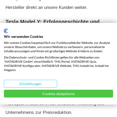
Hersteller direkt an unsere Kunden weiter.
Tesla Model Y: Erfolgsgeschichte und
Marktpositionierung in Europa
Wir verwenden Cookies
Tesla ist überzeugt, dass das Model
Y
im
Wir nutzen Cookies hauptsächlich zur Funktionalität der Website, zur Analyse
unserer Besucherdaten, um unsere Website zu verbessern, personalisierte
vergangenen Jahr das meistverkaufte Auto in Europa
Inhalte anzuzeigen und Ihnen ein großartiges Website-Erlebnis zu bieten.
Die Datenschutz- und Cookie-Richtlinien gelten für alle Webseiten von
war. „Ein historischer Meilenstein, der das Model
Y
'INSTADRIVE GmbH', einschließlich: THG Portal, INSTADRIVE Quiz,
INSTADRIVE Konfigurator, INSTADRIVE Website, THG Instadrive, Instadrive
als einzigartig im Markt positioniert. Wir bieten
Magazin.
unseren Kunden ein allumfassendes Paket, das in den
Einstellungen
Punkten Zuverlässigkeit, Praktikabilität, Effizienz und
Cookies akzeptieren
Sicherheit überzeugt – und das bei maximalem
Fahrspaß“, heißt es in der offiziellen Mitteilung des
Unternehmens zur Preisreduktion.