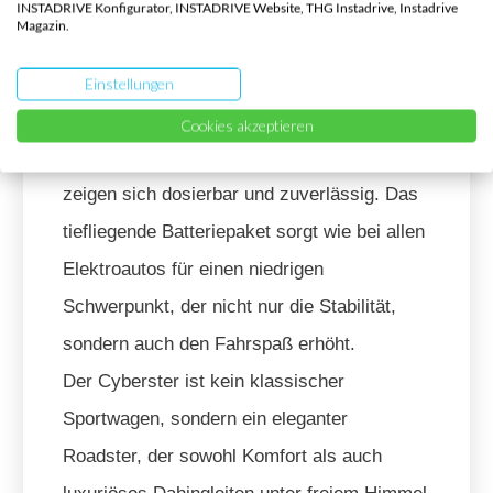
Das Fahrverhalten des MG Cyberster ist auf
INSTADRIVE Konfigurator, INSTADRIVE Website, THG Instadrive, Instadrive
Magazin.
Komfort und dynamisches Fahren ausgelegt.
Der Roadster lässt sich dank seiner
Einstellungen
präzisen Lenkung auch auf Rennstrecken
Cookies akzeptieren
hervorragend manövrieren, und die Bremsen
zeigen sich dosierbar und zuverlässig. Das
tiefliegende Batteriepaket sorgt wie bei allen
Elektroautos für einen niedrigen
Schwerpunkt, der nicht nur die Stabilität,
sondern auch den Fahrspaß erhöht.
Der Cyberster ist kein klassischer
Sportwagen, sondern ein eleganter
Roadster, der sowohl Komfort als auch