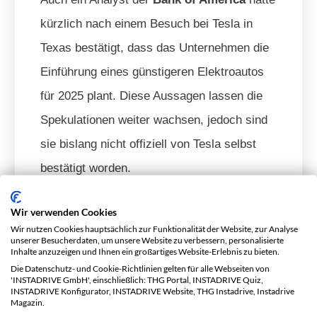
kürzlich nach einem Besuch bei Tesla in
Texas bestätigt, dass das Unternehmen die
Einführung eines günstigeren Elektroautos
für 2025 plant. Diese Aussagen lassen die
Spekulationen weiter wachsen, jedoch sind
sie bislang nicht offiziell von Tesla selbst
bestätigt worden.
Elon Musk bleibt in seinen öffentlichen
Wir verwenden Cookies
Wir nutzen Cookies hauptsächlich zur Funktionalität der Website, zur Analyse
Äußerungen eher zurückhaltend. Noch im
unserer Besucherdaten, um unsere Website zu verbessern, personalisierte
Inhalte anzuzeigen und Ihnen ein großartiges Website-Erlebnis zu bieten.
Oktober 2024 bezeichnete er ein reguläres
Die Datenschutz- und Cookie-Richtlinien gelten für alle Webseiten von
25.000-Dollar-Modell als „im Grunde
'INSTADRIVE GmbH', einschließlich: THG Portal, INSTADRIVE Quiz,
INSTADRIVE Konfigurator, INSTADRIVE Website, THG Instadrive, Instadrive
Magazin.
genommen sinnlos“ und erklärte, dass Tesla