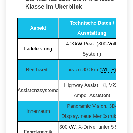
Klasse im Überblick
Technische Daten /
Aspekt
Ch
Ausstattung
403
kW
Peak (800-
Volt
-
„W
Ladeleistung
System)
Reichweite
bis zu 800 km (
WLTP
)
Highway Assist, KI, V2X,
„
Assistenzsysteme
Ampel-Assistent
Panoramic Vision, 3D-
Innenraum
Display, neue Menüstruktur
300
kW
, X-Drive, unter 5 Sek.
Fahrdynamik