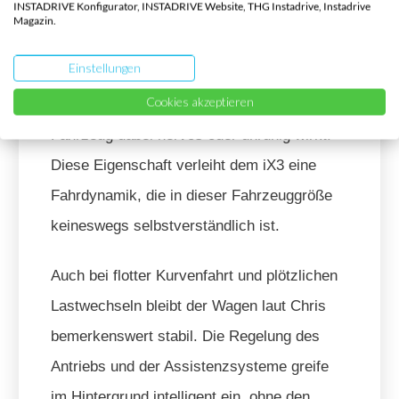
INSTADRIVE Konfigurator, INSTADRIVE Website, THG Instadrive, Instadrive
Die Lenkung beschreibt er als
Magazin.
außerordentlich direkt und präzise. Selbst
Einstellungen
kleinste Lenkbewegungen würden
Cookies akzeptieren
unmittelbar umgesetzt, ohne dass das
Fahrzeug dabei nervös oder unruhig wirkt.
Diese Eigenschaft verleiht dem iX3 eine
Fahrdynamik, die in dieser Fahrzeuggröße
keineswegs selbstverständlich ist.
Auch bei flotter Kurvenfahrt und plötzlichen
Lastwechseln bleibt der Wagen laut Chris
bemerkenswert stabil. Die Regelung des
Antriebs und der Assistenzsysteme greife
im Hintergrund intelligent ein, ohne den