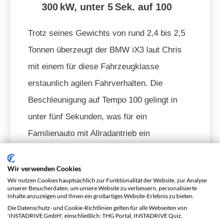
300 kW, unter 5 Sek. auf 100
Trotz seines Gewichts von rund 2,4 bis 2,5
Tonnen überzeugt der BMW iX3 laut Chris
mit einem für diese Fahrzeugklasse
erstaunlich agilen Fahrverhalten. Die
Beschleunigung auf Tempo 100 gelingt in
unter fünf Sekunden, was für ein
Familienauto mit Allradantrieb ein
bemerkenswerter Wert ist. Doch es ist nicht
nur die reine Leistung von 300
Kilowatt
, die
Wir verwenden Cookies
Wir nutzen Cookies hauptsächlich zur Funktionalität der Website, zur Analyse
Chris beeindruckt – sondern vor allem, wie
unserer Besucherdaten, um unsere Website zu verbessern, personalisierte
Inhalte anzuzeigen und Ihnen ein großartiges Website-Erlebnis zu bieten.
sich diese Kraft auf der Straße anfühlt.
Die Datenschutz- und Cookie-Richtlinien gelten für alle Webseiten von
'INSTADRIVE GmbH', einschließlich: THG Portal, INSTADRIVE Quiz,