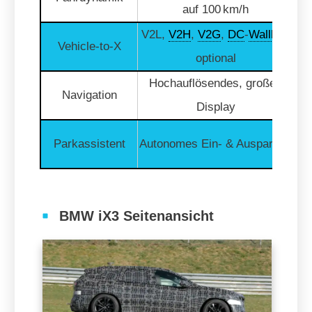
auf 100 km/h
V2L,
V2H
,
V2G
,
DC
-
Wallbox
„
Vehicle-to-X
optional
Hochauflösendes, großes
„
Navigation
Display
„
Parkassistent
Autonomes Ein- & Ausparken
BMW iX3 Seitenansicht