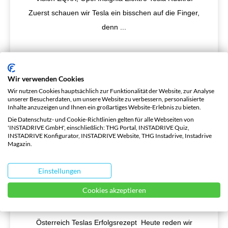
Zuerst schauen wir Tesla ein bisschen auf die Finger,
denn
...
Wir verwenden Cookies
Wir nutzen Cookies hauptsächlich zur Funktionalität der Website, zur Analyse
unserer Besucherdaten, um unsere Website zu verbessern, personalisierte
Inhalte anzuzeigen und Ihnen ein großartiges Website-Erlebnis zu bieten.
Die Datenschutz- und Cookie-Richtlinien gelten für alle Webseiten von
'INSTADRIVE GmbH', einschließlich: THG Portal, INSTADRIVE Quiz,
INSTADRIVE Konfigurator, INSTADRIVE Website, THG Instadrive, Instadrive
Magazin.
Einstellungen
Stat E-Stics #47
Cookies akzeptieren
Teslas Erfolgsrezept, BMW i4- und iX-News, Aktuelle
Lieferzeiten Elektroautos Deutschland und
Österreich Teslas Erfolgsrezept Heute reden wir