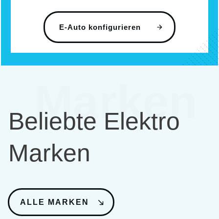
E-Auto konfigurieren
Marken
Beliebte Elektro
Marken
ALLE MARKEN