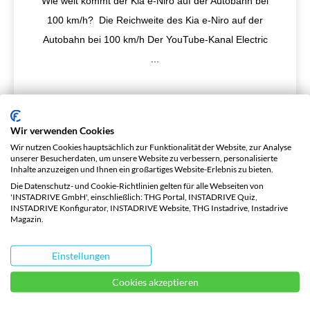
Wie weit kommt der Kia e-Niro auf der Autobahn bei
100 km/h? Die Reichweite des Kia e-Niro auf der
Autobahn bei 100 km/h Der YouTube-Kanal Electric
...
Wir verwenden Cookies
Wir nutzen Cookies hauptsächlich zur Funktionalität der Website, zur Analyse
unserer Besucherdaten, um unsere Website zu verbessern, personalisierte
Inhalte anzuzeigen und Ihnen ein großartiges Website-Erlebnis zu bieten.
Die Datenschutz- und Cookie-Richtlinien gelten für alle Webseiten von
'INSTADRIVE GmbH', einschließlich: THG Portal, INSTADRIVE Quiz,
INSTADRIVE Konfigurator, INSTADRIVE Website, THG Instadrive, Instadrive
Magazin.
Einstellungen
Stat E-Stics #47
Cookies akzeptieren
Teslas Erfolgsrezept, BMW i4- und iX-News, Aktuelle
Lieferzeiten Elektroautos Deutschland und