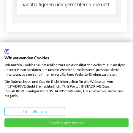
nachhaltigeren und gerechteren Zukunft.
Elektrisch unterwegs?
Wir verwenden Cookies
Wir nutzen Cookies hauptsächlich zur Funktionalität der Website, zur Analyse
unserer Besucherdaten, um unsere Website zu verbessern, personalisierte
Inhalte anzuzeigen und Ihnen ein großartiges Website-Erlebnis zu bieten.
Alles, was du zur
THG-
Die Datenschutz- und Cookie-Richtlinien gelten für alle Webseiten von
'INSTADRIVE GmbH', einschließlich: THG Portal, INSTADRIVE Quiz,
INSTADRIVE Konfigurator, INSTADRIVE Website, THG Instadrive, Instadrive
wissen musst
Magazin.
Prämie 2026
Einstellungen
E-Mail-Adresse eingeben, Fahrzeugschein
Cookies akzeptieren
hochladen, Prämie kassieren. Dauert nur Sekunden.