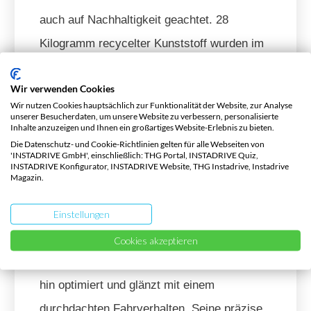
auch auf Nachhaltigkeit geachtet. 28
Kilogramm recycelter Kunststoff wurden im
Innenraum verbaut – und das, ohne billig zu
Wir verwenden Cookies
wirken. Die Materialien fühlen sich
Wir nutzen Cookies hauptsächlich zur Funktionalität der Website, zur Analyse
hochwertig an und zeigen, dass
unserer Besucherdaten, um unsere Website zu verbessern, personalisierte
Inhalte anzuzeigen und Ihnen ein großartiges Website-Erlebnis zu bieten.
Umweltbewusstsein und Design kein
Die Datenschutz- und Cookie-Richtlinien gelten für alle Webseiten von
'INSTADRIVE GmbH', einschließlich: THG Portal, INSTADRIVE Quiz,
Widerspruch sein müssen.
INSTADRIVE Konfigurator, INSTADRIVE Website, THG Instadrive, Instadrive
Magazin.
KIA EV3: Fahreigenschaften
Einstellungen
und Alltagstauglichkeit
Cookies akzeptieren
Der Kia EV3 wurde auf Alltagstauglichkeit
hin optimiert und glänzt mit einem
durchdachten Fahrverhalten. Seine präzise