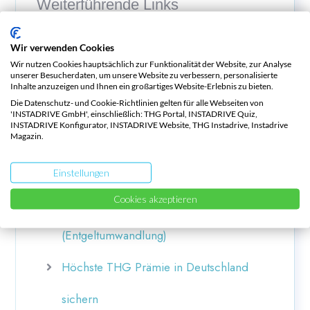
Weiterführende Links
Wir verwenden Cookies
Wir nutzen Cookies hauptsächlich zur Funktionalität der Website, zur Analyse
unserer Besucherdaten, um unsere Website zu verbessern, personalisierte
Deutschland
Inhalte anzuzeigen und Ihnen ein großartiges Website-Erlebnis zu bieten.
Die Datenschutz- und Cookie-Richtlinien gelten für alle Webseiten von
E-Auto Gebrauchtwagen Leasing
'INSTADRIVE GmbH', einschließlich: THG Portal, INSTADRIVE Quiz,
INSTADRIVE Konfigurator, INSTADRIVE Website, THG Instadrive, Instadrive
Magazin.
Gebrauchte E-Autos online kaufen
Elektroauto Firmenwagen Leasing
Einstellungen
Cookies akzeptieren
40% Ersparnis bei Mitarbeiterleasing
(Entgeltumwandlung)
Höchste THG Prämie in Deutschland
sichern