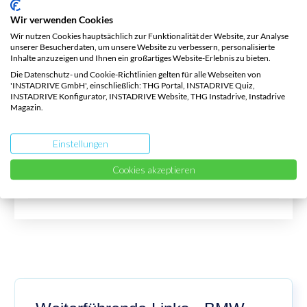
der Elektromobilität. Die Kombination
Wir verwenden Cookies
Wir nutzen Cookies hauptsächlich zur Funktionalität der Website, zur Analyse
aus fortschrittlicher Batterietechnologie,
unserer Besucherdaten, um unsere Website zu verbessern, personalisierte
Inhalte anzuzeigen und Ihnen ein großartiges Website-Erlebnis zu bieten.
effizientem Energiemanagement und
Die Datenschutz- und Cookie-Richtlinien gelten für alle Webseiten von
schnellen Ladezeiten macht den BMW
'INSTADRIVE GmbH', einschließlich: THG Portal, INSTADRIVE Quiz,
INSTADRIVE Konfigurator, INSTADRIVE Website, THG Instadrive, Instadrive
Magazin.
i3s zu einem idealen Fahrzeug für all
jene, die nachhaltig und komfortabel
Einstellungen
unterwegs sein möchten.
Cookies akzeptieren