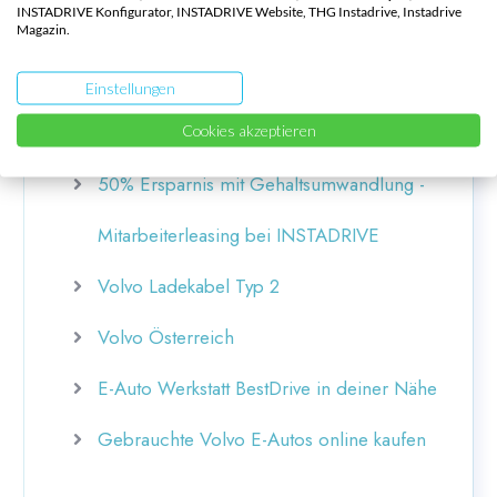
INSTADRIVE Konfigurator, INSTADRIVE Website, THG Instadrive, Instadrive
Magazin.
Österreich
Volvo All-inclusive-Abo
Einstellungen
Volvo Firmenwagen Leasing Österreich
Cookies akzeptieren
50% Ersparnis mit Gehaltsumwandlung -
Mitarbeiterleasing bei INSTADRIVE
Volvo Ladekabel Typ 2
Volvo Österreich
E-Auto Werkstatt BestDrive in deiner Nähe
Gebrauchte Volvo E-Autos online kaufen