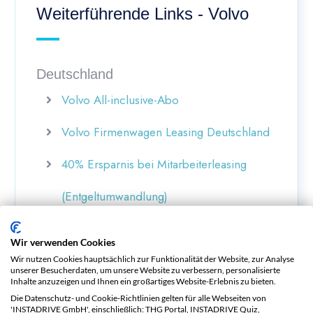
Weiterführende Links - Volvo
Deutschland
Volvo All-inclusive-Abo
Volvo Firmenwagen Leasing Deutschland
40% Ersparnis bei Mitarbeiterleasing
(Entgeltumwandlung)
Volvo Ladekabel Typ 2
Wir verwenden Cookies
Volvo Deutschland
Wir nutzen Cookies hauptsächlich zur Funktionalität der Website, zur Analyse
unserer Besucherdaten, um unsere Website zu verbessern, personalisierte
Inhalte anzuzeigen und Ihnen ein großartiges Website-Erlebnis zu bieten.
Gebrauchte Volvo E-Autos online kaufen
Die Datenschutz- und Cookie-Richtlinien gelten für alle Webseiten von
'INSTADRIVE GmbH', einschließlich: THG Portal, INSTADRIVE Quiz,