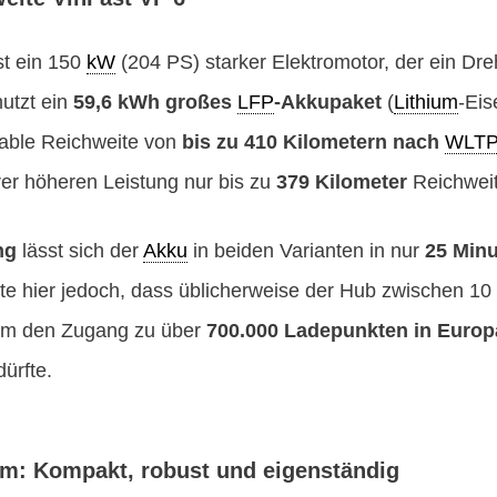
st ein 150
kW
(204 PS) starker Elektromotor, der ein D
nutzt ein
59,6 kWh großes
LFP
-Akkupaket
(
Lithium
-Eis
able Reichweite von
bis zu 410 Kilometern nach
WLT
rer höheren Leistung nur bis zu
379 Kilometer
Reichweit
ng
lässt sich der
Akku
in beiden Varianten in nur
25 Minu
e hier jedoch, dass üblicherweise der Hub zwischen 1
dem den Zugang zu über
700.000 Ladepunkten in Europ
ürfte.
rm: Kompakt, robust und eigenständig