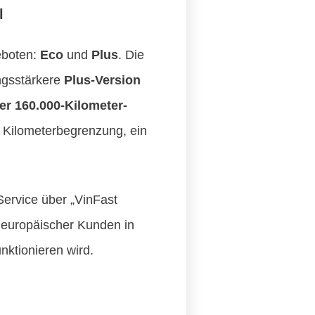
l
geboten:
Eco
und
Plus
. Die
ungsstärkere
Plus-Version
er 160.000-Kilometer-
e Kilometerbegrenzung, ein
ervice über „VinFast
n europäischer Kunden in
nktionieren wird.