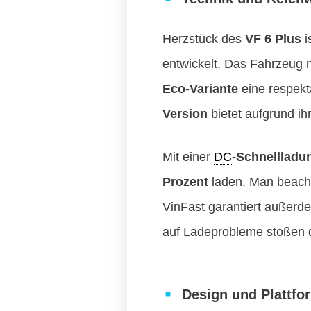
Herzstück des
VF 6 Plus
i
entwickelt. Das Fahrzeug 
Eco-Variante
eine respekt
Version
bietet aufgrund ih
Mit einer
DC
-Schnellladu
Prozent
laden. Man beacht
VinFast garantiert außer
auf Ladeprobleme stoßen d
Design und Plattfo