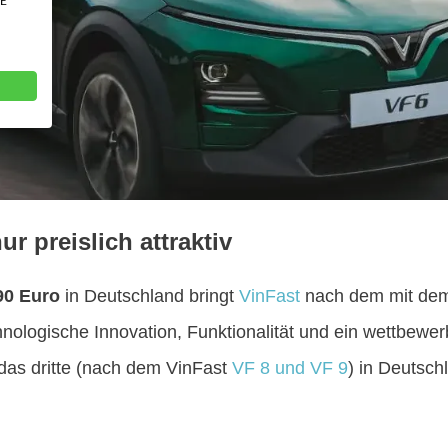
VE
ur preislich attraktiv
90 Euro
in Deutschland bringt
VinFast
nach dem mit dem
nologische Innovation, Funktionalität und ein wettbewer
 das dritte (nach dem VinFast
VF 8 und VF 9
) in Deutsch