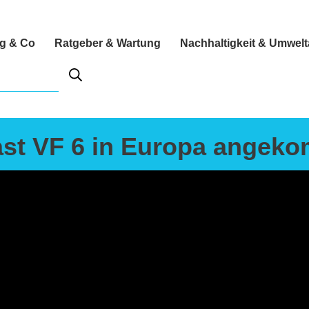
ng & Co
Ratgeber & Wartung
Nachhaltigkeit & Umwel
ast VF 6 in Europa angek