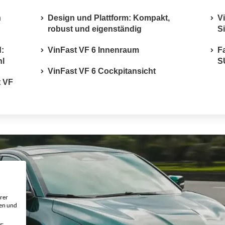
h
Design und Plattform: Kompakt,
V
robust und eigenständig
S
:
VinFast VF 6 Innenraum
Fa
hl
S
VinFast VF 6 Cockpitansicht
t VF
rer
gen und