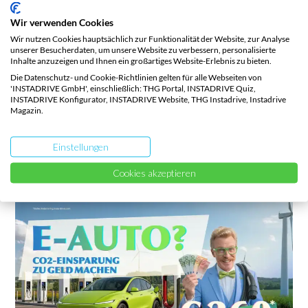
wissen musst
Prämie 2026
Wir verwenden Cookies
Wir nutzen Cookies hauptsächlich zur Funktionalität der Website, zur Analyse
E-Mail-Adresse eingeben, Fahrzeugschein
unserer Besucherdaten, um unsere Website zu verbessern, personalisierte
Inhalte anzuzeigen und Ihnen ein großartiges Website-Erlebnis zu bieten.
hochladen, Prämie kassieren. Dauert nur Sekunden.
Die Datenschutz- und Cookie-Richtlinien gelten für alle Webseiten von
'INSTADRIVE GmbH', einschließlich: THG Portal, INSTADRIVE Quiz,
Gilt für alle E-Autos, E-Motorräder, E-Lkw, E-Busse
INSTADRIVE Konfigurator, INSTADRIVE Website, THG Instadrive, Instadrive
Magazin.
etc. Direkt zum
kostenlosen THG-Service von
INSTADRIVE
.
Einstellungen
Cookies akzeptieren