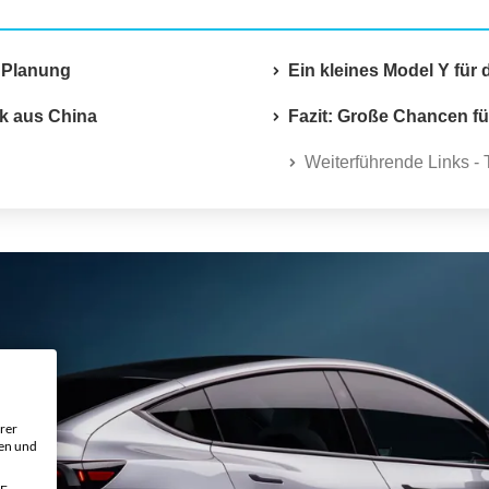
n Planung
Ein kleines Model Y für
ck aus China
Fazit: Große Chancen f
Weiterführende Links - 
rer
gen und