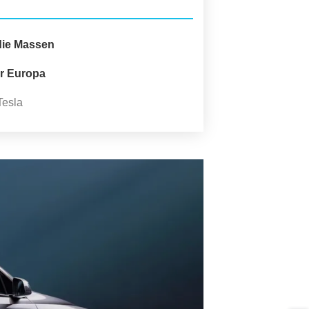
 die Massen
ür Europa
Tesla