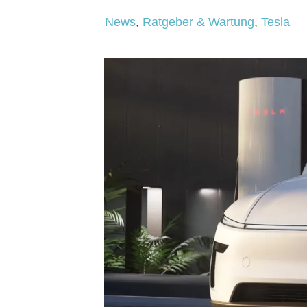
News
,
Ratgeber & Wartung
,
Tesla