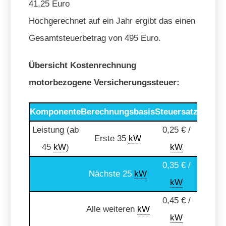
41,25 Euro
Hochgerechnet auf ein Jahr ergibt das einen
Gesamtsteuerbetrag von 495 Euro.
Übersicht Kostenrechnung
motorbezogene Versicherungssteuer:
Komponente
Berechnungsbasis
Steuersatz
Mindes
Leistung (ab
0,25 € /
Erste 35
kW
2,50
45
kW
)
kW
0,35 € /
Nächste 25
kW
-
kW
0,45 € /
Alle weiteren
kW
-
kW