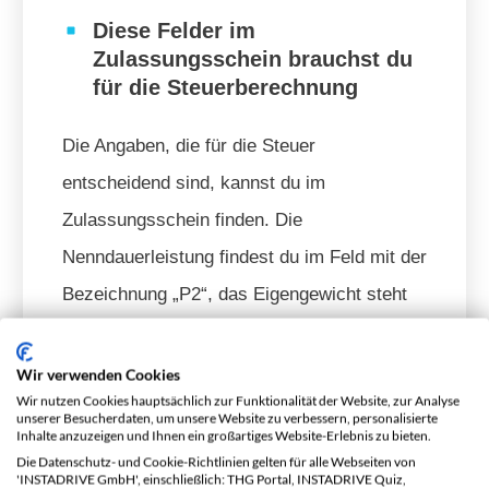
Diese Felder im
Zulassungsschein brauchst du
für die Steuerberechnung
Die Angaben, die für die Steuer
entscheidend sind, kannst du im
Zulassungsschein finden. Die
Nenndauerleistung findest du im Feld mit der
Bezeichnung „P2“, das Eigengewicht steht
unter „G“. Bei manchen Fahrzeugen – vor
allem älteren Modellen – kann es sein, dass
Wir verwenden Cookies
Wir nutzen Cookies hauptsächlich zur Funktionalität der Website, zur Analyse
die Nennleistung in anderen Feldern oder
unserer Besucherdaten, um unsere Website zu verbessern, personalisierte
Inhalte anzuzeigen und Ihnen ein großartiges Website-Erlebnis zu bieten.
den Anmerkungen zu finden ist, zum
Die Datenschutz- und Cookie-Richtlinien gelten für alle Webseiten von
Beispiel unter „A26“ oder „A19“. Ist das der
'INSTADRIVE GmbH', einschließlich: THG Portal, INSTADRIVE Quiz,