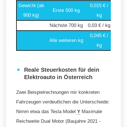
Gewicht (ab
0,015 € /
Erste 500 kg
3,00
900 kg)
kg
Nächste 700 kg
0,03 € / kg
-
0,045 € /
Alle weiteren kg
-
kg
Reale Steuerkosten für dein
Elektroauto in Österreich
Zwei Beispielrechnungen mir konkreten
Fahrzeugen verdeutlichen die Unterschiede:
Nimm etwa das Tesla Model
Y
Maximale
Reichweite Dual Motor (Baujahre 2021 -