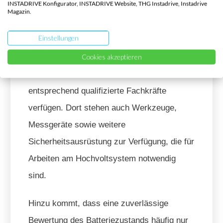
INSTADRIVE Konfigurator, INSTADRIVE Website, THG Instadrive, Instadrive
ein komplexes Bauteil, dessen Diagnose
Magazin.
oder Ausbau spezielles Fachwissen und
Einstellungen
entsprechende Ausrüstung erfordert. Solche
Arbeiten sind deshalb in der Regel
Cookies akzeptieren
Werkstätten vorbehalten, die über
entsprechend qualifizierte Fachkräfte
verfügen. Dort stehen auch Werkzeuge,
Messgeräte sowie weitere
Sicherheitsausrüstung zur Verfügung, die für
Arbeiten am Hochvoltsystem notwendig
sind.
Hinzu kommt, dass eine zuverlässige
Bewertung des Batteriezustands häufig nur