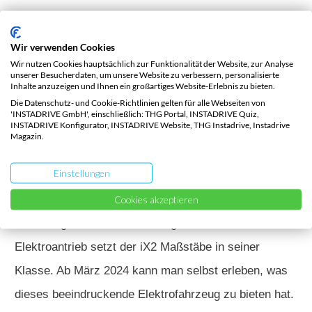
Preise und Verfügbarkeit des iX2
Wir verwenden Cookies
Der Einstiegspreis für den iX2 liegt bei 56.500 Euro.
Wir nutzen Cookies hauptsächlich zur Funktionalität der Website, zur Analyse
unserer Besucherdaten, um unsere Website zu verbessern, personalisierte
Es wird erwartet, dass BMW einen zu erwartenden
Inhalte anzuzeigen und Ihnen ein großartiges Website-Erlebnis zu bieten.
Die Datenschutz- und Cookie-Richtlinien gelten für alle Webseiten von
leistungsschwächeren iX2 für knapp unter 50.000
'INSTADRIVE GmbH', einschließlich: THG Portal, INSTADRIVE Quiz,
INSTADRIVE Konfigurator, INSTADRIVE Website, THG Instadrive, Instadrive
Euro anbieten wird.
Magazin.
Fazit
Einstellungen
Mit einem ansprechenden Design, fortschrittlicher
Cookies akzeptieren
Technologie und einem leistungsstarken
Elektroantrieb setzt der iX2 Maßstäbe in seiner
Klasse. Ab März 2024 kann man selbst erleben, was
dieses beeindruckende Elektrofahrzeug zu bieten hat.