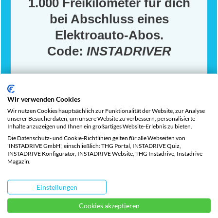
1.000 Freikilometer für dich
bei Abschluss eines
Elektroauto-Abos.
Code:
INSTADRIVER
Wir verwenden Cookies
Wir nutzen Cookies hauptsächlich zur Funktionalität der Website, zur Analyse
unserer Besucherdaten, um unsere Website zu verbessern, personalisierte
Inhalte anzuzeigen und Ihnen ein großartiges Website-Erlebnis zu bieten.
DAS MODERNE ELEKTROAUTO ABO
Die Datenschutz- und Cookie-Richtlinien gelten für alle Webseiten von
'INSTADRIVE GmbH', einschließlich: THG Portal, INSTADRIVE Quiz,
INSTADRIVE Konfigurator, INSTADRIVE Website, THG Instadrive, Instadrive
Ein einfaches und flexibles Elektroauto-Abo,
Magazin.
ähnlich wie bei Netflix. Dein monatlicher
Einstellungen
Fixpreis enthält alle Gebühren, Versicherung,
Cookies akzeptieren
Wartung, Garantie, 8-fach-Bereifung,