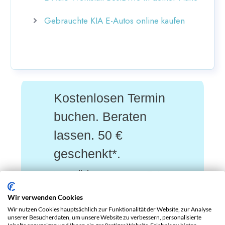
Gebrauchte KIA E-Autos online kaufen
Kostenlosen Termin
buchen. Beraten
lassen. 50 €
geschenkt*.
Lass dich von unseren E-Auto-
Spezialisten
zu Fahrzeugen
Wir verwenden Cookies
Wir nutzen Cookies hauptsächlich zur Funktionalität der Website, zur Analyse
und
-Optionen beraten
Leasing
unserer Besucherdaten, um unsere Website zu verbessern, personalisierte