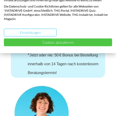
Inhalte anzuzeigen und Ihnen ein großartiges Website-Erlebnis zu bieten.
– unabhängig von Marken und
Die Datenschutz- und Cookie-Richtlinien gelten für alle Webseiten von
'INSTADRIVE GmbH', einschließlich: THG Portal, INSTADRIVE Quiz,
ganz auf deine Bedürfnisse
INSTADRIVE Konfigurator, INSTADRIVE Website, THG Instadrive, Instadrive
Magazin.
zugeschnitten.
Einstellungen
Beratungstermin
Cookies akzeptieren
vereinbaren
*
Jetzt oder nie: 50 € Bonus bei Bestellung
innerhalb von 14 Tagen nach kostenlosem
Beratungstermin!