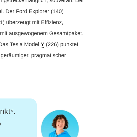
 langstreckentauglich, souverän. Der
l. Der Ford Explorer (140)
) überzeugt mit Effizienz,
ller mit ausgewogenem Gesamtpaket.
. Das Tesla Model
Y
(226) punktet
s geräumiger, pragmatischer
.
nkt*.
n
.