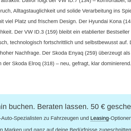
ch attraktiv. Davor folgt der VW ID.7 (134) – komfortabel,
h, Alltagstauglichkeit und solide Verarbeitung ins Spie
it viel Platz und frischem Design. Der Hyundai Kona (141
hkeit. Der VW ID.3 (159) bleibt ein etablierter Bestse
sch, technologisch fortschrittlich und selbstbewusst auf
nd hoher Nachfrage. Der Skoda Enyaq (259) überzeugt al
h der Skoda Elroq (318) – neu, gefragt, klar dominierend
in buchen. Beraten lassen. 50 € gesche
-Auto-Spezialisten
zu Fahrzeugen und
Leasing
-Optione
n Marken und ganz auf deine Bedürfnisse zugeschnitten