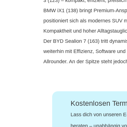
3 (123) – kompakt, effizient, preisli
BMW iX1 (138) bringt Premium-Anspruc
positioniert sich als modernes SUV m
Kompaktheit und hoher Alltagstauglic
Der BYD Sealion 7 (163) tritt dynami
weiterhin mit Effizienz, Software u
Allrounder. An der Spitze steht jedoc
Kostenlosen Term
Lass dich von unseren E
beraten – unabhängig vo