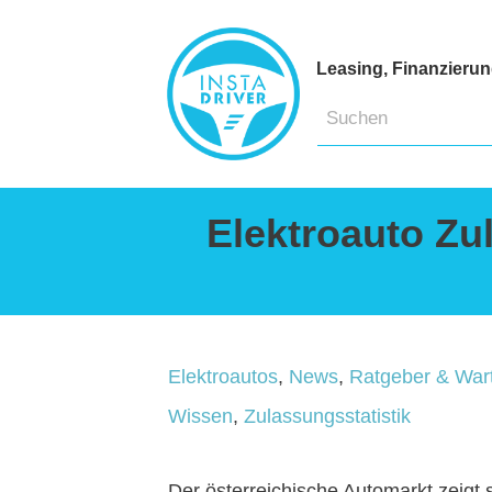
Leasing, Finanzieru
Elektroauto Zu
Elektroautos
,
News
,
Ratgeber & War
Wissen
,
Zulassungsstatistik
Der österreichische Automarkt zeigt 