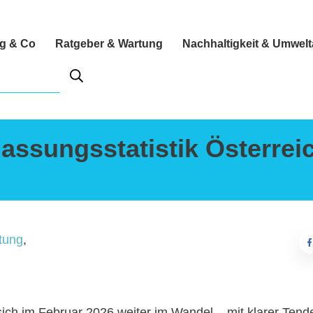
ng & Co
Ratgeber & Wartung
Nachhaltigkeit & Umwel
lassungsstatistik Österrei
tung
,
sich im Februar 2026 weiter im Wandel – mit klarer Tend