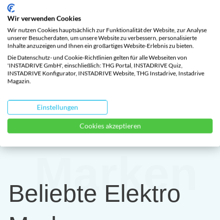
ähnlich wie bei Netflix. Dein monatlicher
Wir verwenden Cookies
Fixpreis enthält alle Gebühren, Versicherung,
Wir nutzen Cookies hauptsächlich zur Funktionalität der Website, zur Analyse
unserer Besucherdaten, um unsere Website zu verbessern, personalisierte
Inhalte anzuzeigen und Ihnen ein großartiges Website-Erlebnis zu bieten.
Wartung, Garantie, 8-fach-Bereifung,
Die Datenschutz- und Cookie-Richtlinien gelten für alle Webseiten von
Förderungsabwicklung und Pannenhilfe.
'INSTADRIVE GmbH', einschließlich: THG Portal, INSTADRIVE Quiz,
INSTADRIVE Konfigurator, INSTADRIVE Website, THG Instadrive, Instadrive
Magazin.
E-Auto konfigurieren
Einstellungen
Cookies akzeptieren
Marken
Beliebte Elektro