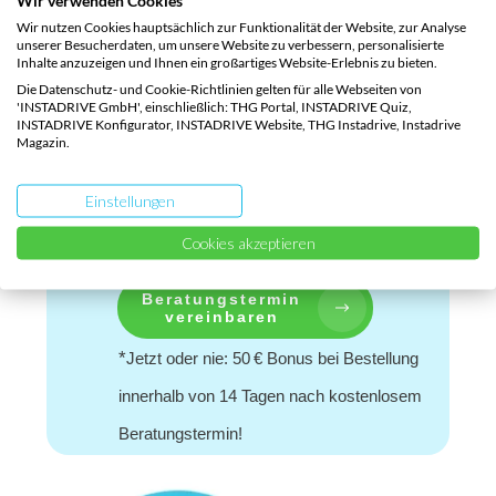
Lass dich von unseren E-Auto-
Wir nutzen Cookies hauptsächlich zur Funktionalität der Website, zur Analyse
unserer Besucherdaten, um unsere Website zu verbessern, personalisierte
Spezialisten
zu Fahrzeugen
Inhalte anzuzeigen und Ihnen ein großartiges Website-Erlebnis zu bieten.
Die Datenschutz- und Cookie-Richtlinien gelten für alle Webseiten von
und
-Optionen beraten
Leasing
'INSTADRIVE GmbH', einschließlich: THG Portal, INSTADRIVE Quiz,
INSTADRIVE Konfigurator, INSTADRIVE Website, THG Instadrive, Instadrive
– unabhängig von Marken und
Magazin.
ganz auf deine Bedürfnisse
Einstellungen
zugeschnitten.
Cookies akzeptieren
Beratungstermin
vereinbaren
*
Jetzt oder nie: 50 € Bonus bei Bestellung
innerhalb von 14 Tagen nach kostenlosem
Beratungstermin!