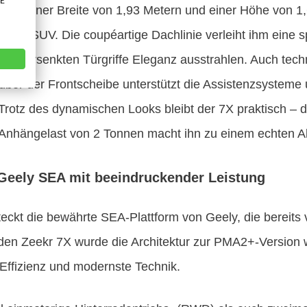
VE
ern, einer Breite von 1,93 Metern und einer Höhe von 1,
sover-SUV. Die coupéartige Dachlinie verleiht ihm eine s
ie versenkten Türgriffe Eleganz ausstrahlen. Auch tech
über der Frontscheibe unterstützt die Assistenzsysteme 
 Trotz des dynamischen Looks bleibt der 7X praktisch – d
 Anhängelast von 2 Tonnen macht ihn zu einem echten Al
 Geely SEA mit beeindruckender Leistung
teckt die bewährte SEA-Plattform von Geely, die bereit
 den Zeekr 7X wurde die Architektur zur PMA2+-Version 
Effizienz und modernste Technik.