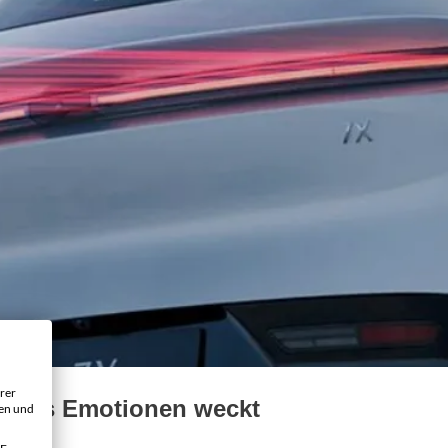
rer
n, das Emotionen weckt
gen und