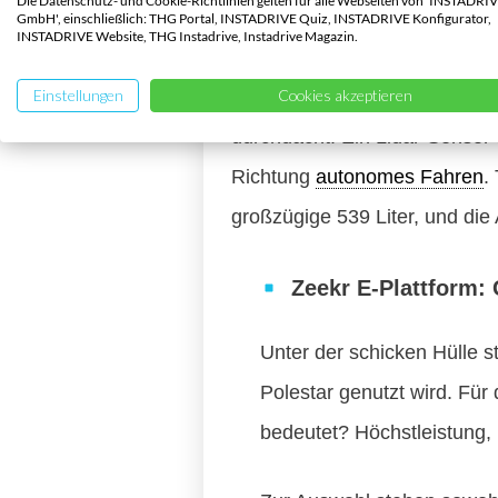
Die Datenschutz- und Cookie-Richtlinien gelten für alle Webseiten von 'INSTADRI
Mit seiner Länge von 4,79 Met
GmbH', einschließlich: THG Portal, INSTADRIVE Quiz, INSTADRIVE Konfigurator,
INSTADRIVE Website, THG Instadrive, Instadrive Magazin.
Zeekr 7X als stilsicherer Cros
Einstellungen
Cookies akzeptieren
die rahmenlosen Fenster und d
durchdacht: Ein Lidar-Sensor 
Richtung
autonomes Fahren
.
großzügige 539 Liter, und die
Zeekr E-Plattform:
Unter der schicken Hülle s
Polestar genutzt wird. Für
bedeutet? Höchstleistung, 