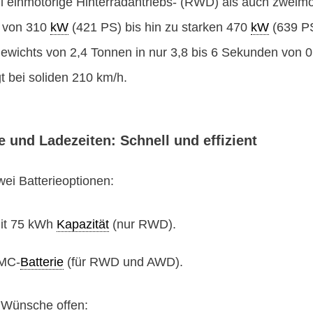
 einmotorige Hinterradantriebs- (RWD) als auch zweimo
t von 310
kW
(421 PS) bis hin zu starken 470
kW
(639 PS
Gewichts von 2,4 Tonnen in nur 3,8 bis 6 Sekunden von 0
t bei soliden 210 km/h.
 und Ladezeiten: Schnell und effizient
ei Batterieoptionen:
mit 75 kWh
Kapazität
(nur RWD).
NMC-
Batterie
(für RWD und AWD).
e Wünsche offen: