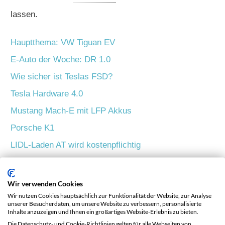
lassen.
Hauptthema: VW Tiguan EV
E-Auto der Woche: DR 1.0
Wie sicher ist Teslas FSD?
Tesla Hardware 4.0
Mustang Mach-E mit LFP Akkus
Porsche K1
LIDL-Laden AT wird kostenpflichtig
Skoda Enyaq iV Weltrekord
Erlkönige
Wir verwenden Cookies
Wir nutzen Cookies hauptsächlich zur Funktionalität der Website, zur Analyse
unserer Besucherdaten, um unsere Website zu verbessern, personalisierte
Inhalte anzuzeigen und Ihnen ein großartiges Website-Erlebnis zu bieten.
Abonniere
unseren YouTube-Kanal, wenn du auch in
Die Datenschutz- und Cookie-Richtlinien gelten für alle Webseiten von