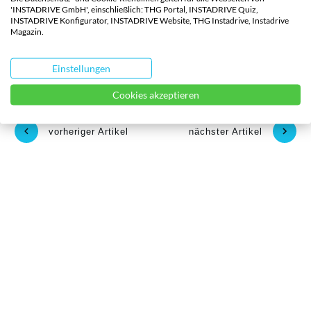
'INSTADRIVE GmbH', einschließlich: THG Portal, INSTADRIVE Quiz,
Zukunft aktuelle News zu allen Themen im Bereich
INSTADRIVE Konfigurator, INSTADRIVE Website, THG Instadrive, Instadrive
Magazin.
der Elektromobilität sehen möchtest!
Einstellungen
Porsche
,
Porsche K1
Cookies akzeptieren
vorheriger Artikel
nächster Artikel