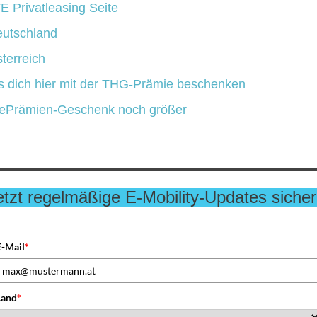
E Privatleasing Seite
eutschland
terreich
ss dich hier mit der THG-Prämie beschenken
as ePrämien-Geschenk noch größer
etzt regelmäßige E-Mobility-Updates sicher
E-Mail
*
Land
*