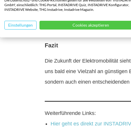
Die Datenschutz- und Cookie-Richtlinien gelten für alle Webseiten von 'INSTADRI
GmbH', einschließlich: THG Portal, INSTADRIVE Quiz, INSTADRIVE Konfigurator,
Neben Rohstoffpreisen spielen auch t
INSTADRIVE Website, THG Instadrive, Instadrive Magazin.
von reinem Graphit durch Silicium i
Einstellungen
Cookies akzeptieren
Teslas 4680 zur Senkung der Montag
Fazit
Die Zukunft der Elektromobilität sie
uns bald eine Vielzahl an günstigen 
sondern auch einen entscheidenden B
Weiterführende Links:
Hier geht es direkt zur INSTADRI