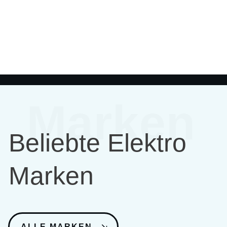
Marken
Beliebte Elektro
Marken
ALLE MARKEN