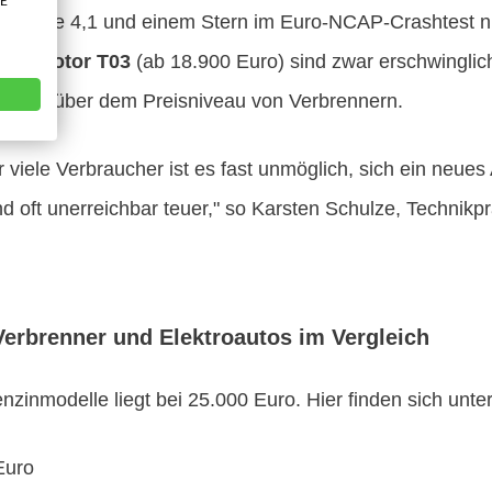
VE
der Note 4,1 und einem Stern im Euro-NCAP-Crashtest n
eapmotor T03
(ab 18.900 Euro) sind zwar erschwinglic
 Stück über dem Preisniveau von Verbrennern.
 viele Verbraucher ist es fast unmöglich, sich ein neues
d oft unerreichbar teuer," so Karsten Schulze, Technik
Verbrenner und Elektroautos im Vergleich
nzinmodelle liegt bei 25.000 Euro. Hier finden sich unt
Euro