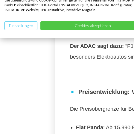
Die Datenschutz- und Cookie-Richtlinien gelten für alle Webseiten von 'INSTADRI
GmbH', einschließlich: THG Portal, INSTADRIVE Quiz, INSTADRIVE Konfigurator,
im ADAC-Test jedoch mit 
INSTADRIVE Website, THG Instadrive, Instadrive Magazin.
Elektrofahrzeuge wie der
L
Einstellungen
Cookies akzeptieren
bleiben jedoch ein ganzes
Der ADAC sagt dazu:
"Für
besonders Elektroautos sin
Preisentwicklung: 
Die Preisobergrenze für Be
Fiat Panda
: Ab 15.990 