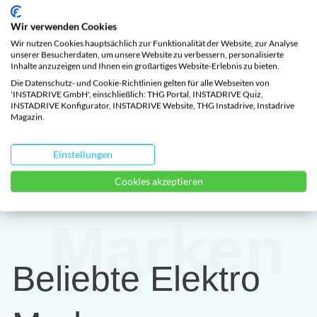
ähnlich wie bei Netflix. Dein monatlicher
Wir verwenden Cookies
Fixpreis enthält alle Gebühren, Versicherung,
Wir nutzen Cookies hauptsächlich zur Funktionalität der Website, zur Analyse
unserer Besucherdaten, um unsere Website zu verbessern, personalisierte
Inhalte anzuzeigen und Ihnen ein großartiges Website-Erlebnis zu bieten.
Wartung, Garantie, 8-fach-Bereifung,
Die Datenschutz- und Cookie-Richtlinien gelten für alle Webseiten von
Förderungsabwicklung und Pannenhilfe.
'INSTADRIVE GmbH', einschließlich: THG Portal, INSTADRIVE Quiz,
INSTADRIVE Konfigurator, INSTADRIVE Website, THG Instadrive, Instadrive
Magazin.
E-Auto konfigurieren
Einstellungen
Cookies akzeptieren
Marken
Beliebte Elektro