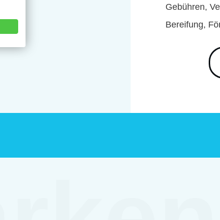
Gebühren, Ver
ER
Bereifung, Fö
rken