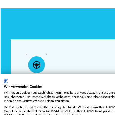
1.000 Freikilomete
Wir verwenden Cookies
Wir nutzen Cookies hauptsächlich zur Funktionalität der Website, zur Analyse unse
Besucherdaten, um unsere Website zu verbessern, personalisierte Inhalte anzuzei
bei Abschluss ein
Ihnen ein großartiges Website-Erlebnis zu bieten.
Die Datenschutz- und Cookie-Richtlinien gelten für alle Webseiten von 'INSTADRI
GmbH', einschließlich: THG Portal, INSTADRIVE Quiz, INSTADRIVE Konfigurator,