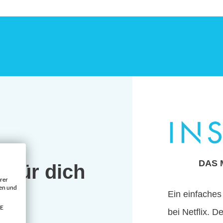
DAS 
r für dich
rer
gen und
es
Ein einfaches
VE
bei Netflix. D