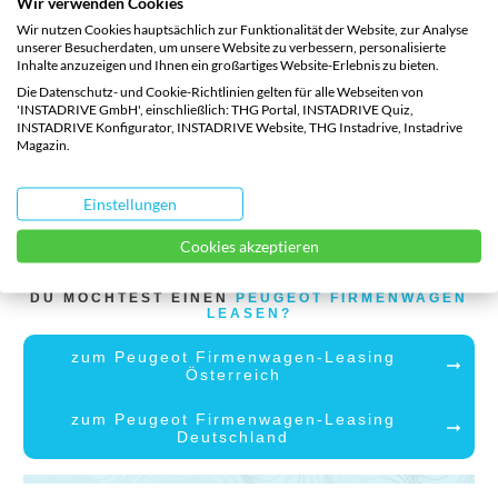
Wir verwenden Cookies
3008
Wir nutzen Cookies hauptsächlich zur Funktionalität der Website, zur Analyse
unserer Besucherdaten, um unsere Website zu verbessern, personalisierte
Inhalte anzuzeigen und Ihnen ein großartiges Website-Erlebnis zu bieten.
Über die Preisgestaltung des Peugeot e-3008
Die Datenschutz- und Cookie-Richtlinien gelten für alle Webseiten von
schweigt sich der Hersteller bisher noch aus. Doch du
'INSTADRIVE GmbH', einschließlich: THG Portal, INSTADRIVE Quiz,
INSTADRIVE Konfigurator, INSTADRIVE Website, THG Instadrive, Instadrive
Magazin.
kannst sicher sein: Sobald diese Informationen
verfügbar sind, werden wir dich umgehend
Einstellungen
informieren.
Cookies akzeptieren
DU MÖCHTEST EINEN
PEUGEOT FIRMENWAGEN
LEASEN?
zum Peugeot Firmenwagen-Leasing
Österreich
zum Peugeot Firmenwagen-Leasing
Deutschland