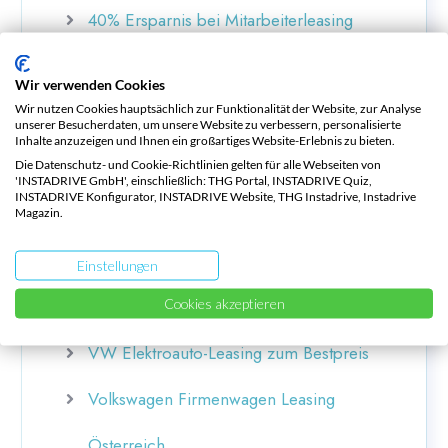
40% Ersparnis bei Mitarbeiterleasing
(Entgeltumwandlung)
Wir verwenden Cookies
VW Ladekabel Typ 2 kaufen
Wir nutzen Cookies hauptsächlich zur Funktionalität der Website, zur Analyse
unserer Besucherdaten, um unsere Website zu verbessern, personalisierte
Inhalte anzuzeigen und Ihnen ein großartiges Website-Erlebnis zu bieten.
VW Deutschland
Die Datenschutz- und Cookie-Richtlinien gelten für alle Webseiten von
'INSTADRIVE GmbH', einschließlich: THG Portal, INSTADRIVE Quiz,
INSTADRIVE Konfigurator, INSTADRIVE Website, THG Instadrive, Instadrive
Gebrauchte VW Elektroautos online
Magazin.
kaufen
Einstellungen
Cookies akzeptieren
Österreich
VW Elektroauto-Leasing zum Bestpreis
Volkswagen Firmenwagen Leasing
Österreich