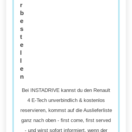
r
b
e
s
t
e
l
l
e
n
Bei INSTADRIVE kannst du den Renault
4 E-Tech unverbindlich & kostenlos
reservieren, kommst auf die Auslieferliste
ganz nach oben - first come, first served
- und wirst sofort informiert, wenn der