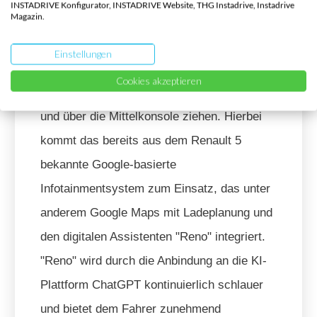
INSTADRIVE Konfigurator, INSTADRIVE Website, THG Instadrive, Instadrive
Magazin.
Electric kombiniert moderne Technologien
mit praktischen Lösungen für den Alltag.
Einstellungen
Das digitale Cockpit verfügt über kompakte
Cookies akzeptieren
Bildschirme, die sich hinter dem Lenkrad
und über die Mittelkonsole ziehen. Hierbei
kommt das bereits aus dem Renault 5
bekannte Google-basierte
Infotainmentsystem zum Einsatz, das unter
anderem Google Maps mit Ladeplanung und
den digitalen Assistenten "Reno" integriert.
"Reno" wird durch die Anbindung an die KI-
Plattform ChatGPT kontinuierlich schlauer
und bietet dem Fahrer zunehmend