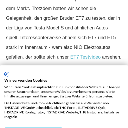
dem Markt. Trotzdem hatten wir schon die
Gelegenheit, den großen Bruder ET7 zu testen, der in
der Liga von Tesla Model S und ähnlichen Autos
spielt. Interessanterweise ähneln sich ET7 und ET5
stark im Innenraum - wem also NIO Elektroautos
gefallen, der sollte sich unser
ET7 Testvideo
ansehen.
Fazit zum NIO ET5
Wir verwenden Cookies
Nun zur Frage aller Fragen: Kann der NIO ET5
Wir nutzen Cookies hauptsächlich zur Funktionalität der Website, zur Analyse
unserer Besucherdaten, um unsere Website zu verbessern, personalisierte
Inhalte anzuzeigen und Ihnen ein großartiges Website-Erlebnis zu bieten.
wirklich mithalten mit Tesla Model 3 und BMW i4?
Die Datenschutz- und Cookie-Richtlinien gelten für alle Webseiten von
Unsere Antwort: Ein klares JA!
'INSTADRIVE GmbH', einschließlich: THG Portal, INSTADRIVE Quiz,
INSTADRIVE Konfigurator, INSTADRIVE Website, THG Instadrive, Instadrive
Er bietet fast genauso viel Platz, ähnliche Power, ist
Magazin.
allerdings preislich etwas über dem Tesla Model 3