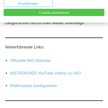
Einstellungen
angesiedelt. Dafür gibt's die einzigartige Option der
Cookies akzeptieren
Akkutauschstationen - damit ist man auf
Langstrecken blitzschnell wieder unterwegs.
Weiterführende Links:
Offizielle NIO-Website
INSTADRIVER YouTube-Videos zu NIO
Elektroautos konfigurieren