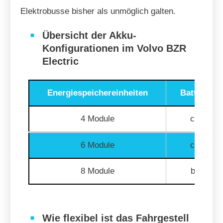
Elektrobusse bisher als unmöglich galten.
Übersicht der Akku-
Konfigurationen im Volvo BZR
Electric
Energiespeichereinheiten
Batterieka
4 Module
ca. 360
6 Module
ca. 540
8 Module
bis 720
Wie flexibel ist das Fahrgestell