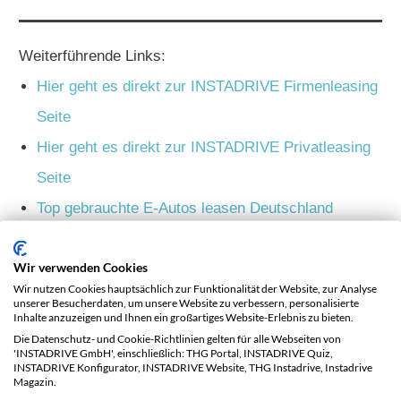
Weiterführende Links:
Hier geht es direkt zur INSTADRIVE Firmenleasing
Seite
Hier geht es direkt zur INSTADRIVE Privatleasing
Seite
Top gebrauchte E-Autos leasen Deutschland
Top gebrauchte E-Autos leasen Österreich
Wir verwenden Cookies
Du fährst bereits ein Elektroauto? Lass dich hier
Wir nutzen Cookies hauptsächlich zur Funktionalität der Website, zur Analyse
mit der THG-Prämie beschenken
unserer Besucherdaten, um unsere Website zu verbessern, personalisierte
Inhalte anzuzeigen und Ihnen ein großartiges Website-Erlebnis zu bieten.
Du bist in Österreich? Hier ist das ePrämien-
Die Datenschutz- und Cookie-Richtlinien gelten für alle Webseiten von
'INSTADRIVE GmbH', einschließlich: THG Portal, INSTADRIVE Quiz,
Geschenk noch größer
INSTADRIVE Konfigurator, INSTADRIVE Website, THG Instadrive, Instadrive
Magazin.
Elektroautos konfigurieren