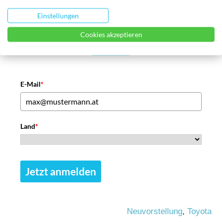
Einstellungen
Jetzt regelmäßige E-Mobility-Updates
Cookies akzeptieren
sichern!
E-Mail
*
Land
*
Jetzt anmelden
Neuvorstellung
,
Toyota